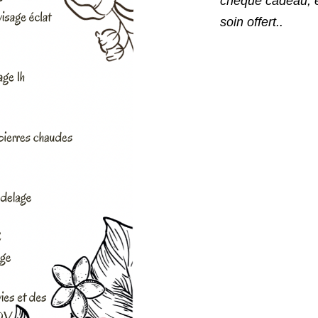
chèque cadeau, et 
soin offert..